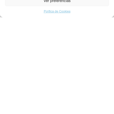
Ver preferências
Política de Cookies
Acesso Rápido
Sala
Quarto
Cozinha
Colchões
Decoração
Papel de Parede
Tecidos